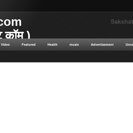
.com
Sakshat
ाट कॉम )
.
Video
Featured
Health
music
Advertisement
Unca
या डॉट कॉम विज्ञान से संबंधित
 विज्ञान सत्य सनातन संस्कृति नई नई
न ओशो विभिन्न धार्मिक गुरुओं के
ुनिक विज्ञान टाइम ट्रैवलिंग कंप्यूटर
ी सेक्स संबंधित रोग एवं उपचार की