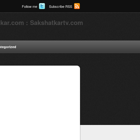
Follow me
Subscribe RSS
kar.com : Sakshatkartv.com
tegorized