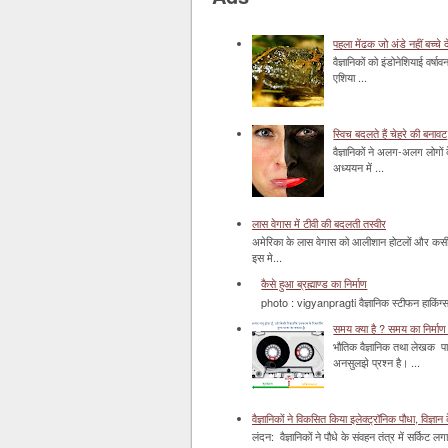
पहला मेंढक जो अंडे नहीं बच्चे द
वैज्ञानिकों को इंडोनेशियाई वर्ष
एशिया ...
स्विच बदलते हैं चेहरे की बनावट
वैज्ञानिकों ने अलग-अलग लोगों 
अध्ययन में ...
लास वेगास में टीवी की बदलती तस्वीर
अमेरिका के लास वेगास को आलीशान होटलों और कसीनो 
इस मे...
कैसे हुआ ब्रह्माण्ड का निर्माण
photo : vigyanpragti वैज्ञानिक स्टीफन हाकिंग्स 
समय क्या है ? समय का निर्माण 
भौतिक वैज्ञानिक तथा लेखक पा
अनसुलझे प्रश्न है। ...
वैज्ञानिकों ने विकसित किया इलेक्ट्रॉनिक पौधा, विज्ञान 
लंदन: वैज्ञानिकों ने पौधे के संवहन तंत्र में सर्किट लग