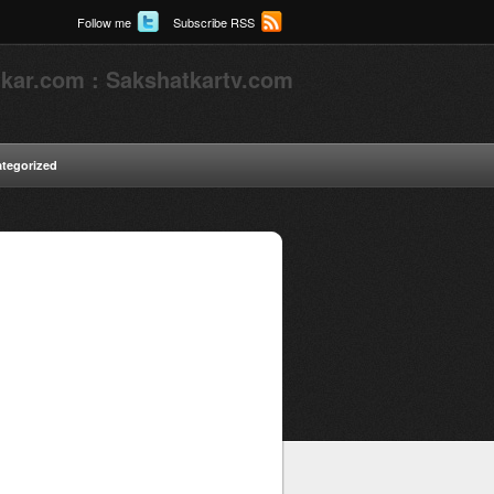
Follow me
Subscribe RSS
kar.com : Sakshatkartv.com
tegorized