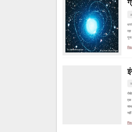
ग
अ
धरत
रहा 
गुना
Re
इ
ज
रोब
एक 
साथ
नहीं
Re