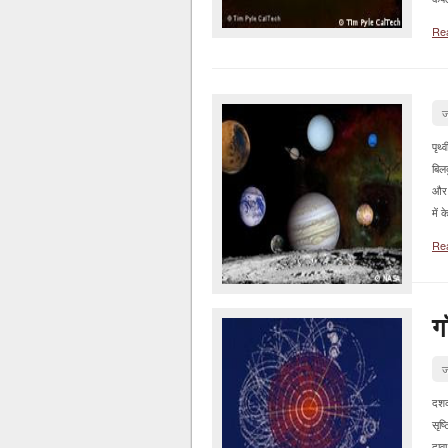
Re
ज
पृथ्
बिलक
और 
में 
Re
ग
ज
दशक
सृष्
दावा