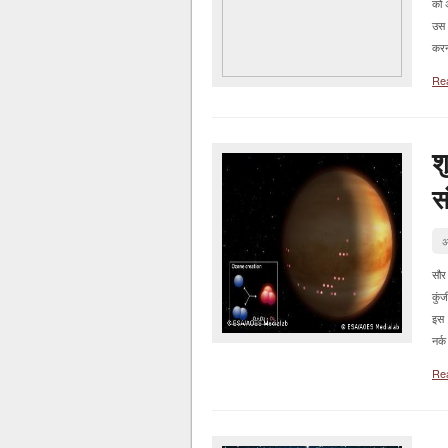
को 
उस ब
करन
Re
श
स
अ
सौर
कुंज
इस 
नर्क
Re