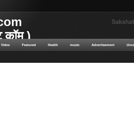
.com
Sakshat
ाट कॉम )
.
Video
Featured
Health
music
Advertisement
Unca
या डॉट कॉम विज्ञान से संबंधित
 विज्ञान सत्य सनातन संस्कृति नई नई
न ओशो विभिन्न धार्मिक गुरुओं के
ुनिक विज्ञान टाइम ट्रैवलिंग कंप्यूटर
ी सेक्स संबंधित रोग एवं उपचार की