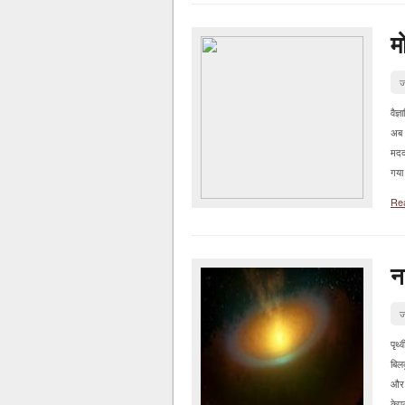
म
ज
वैज
अब 
मदद
गया 
Re
न
ज
पृथ्
बिलक
और प
केप