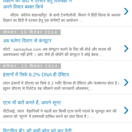
विज्ञान का हिंदी में प्रसार हेतु विशेषज्ञों ने
›
अपने विचार ब्यक्त किये
जीएफ कॉलेज शाहजहाँपुर के बायो टेक्नोलॉजी बिभाग ने हिंदी दिवस के अवसर
विज्ञान का हिंदी में प्रसार हेतु एक संगोष्टी का आयोजन ...
सोमवार, 15 सितंबर 2014
›
अब चलेगा दिमाग से कंप्यूटर
फोटो : samaylive.com अब कंप्यूटर चलने के लिए की-बोर्ड और माउस की
आवश्यकता नहीं होगी । आप जैसे ही सोचेंगे की कंप्यूटर पे कोई बेबस...
शनिवार, 13 सितंबर 2014
›
इंसानों में सिर्फ 8.2% DNA ही ऐक्टिव
लंदन इंसानों में डीएनए का सिर्फ 8.2 पर्सेंट हिस्सा ही ऐक्टिव और फंक्शनल होता है।
ह्यूमन डीएनए से रिलेटेड यह चौंकाने वाली जानकारी ऑक्सफर्...
›
एटम भी बातें करते हैं, आपने सुना!
पीटीआई, लंदन वैज्ञानिकों ने पहली बार किसी एटम यानी पदार्थ के मूलभूत कण की
आवाज को 'सुनने' में कामयाबी हासिल करने का दावा किया है। ...
विटामिन बी1 की कमी ब्रेन को कर देती