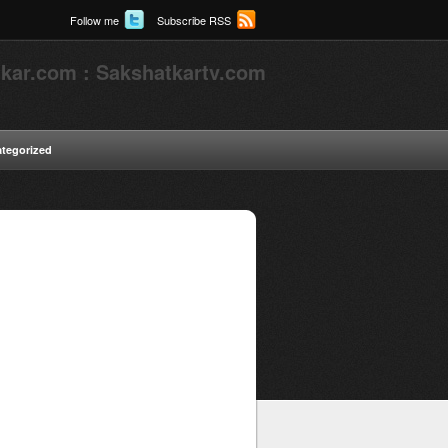
Follow me
Subscribe RSS
kar.com : Sakshatkartv.com
tegorized