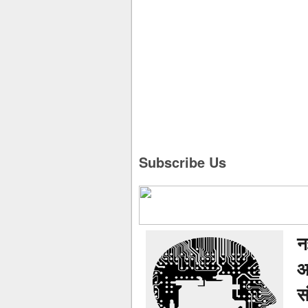
Subscribe Us
न
आ
स