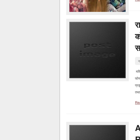
रा
क
स
न
मस्त
फोन 
प्र
तथा 
Re
A
R