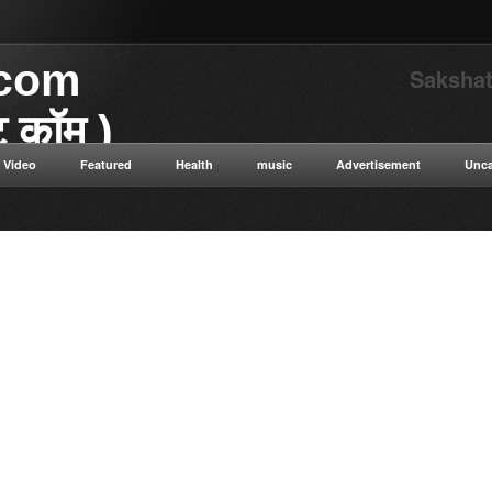
.com
Sakshat
ाट कॉम )
.
Video
Featured
Health
music
Advertisement
Unca
या डॉट कॉम विज्ञान से संबंधित
 विज्ञान सत्य सनातन संस्कृति नई नई
न ओशो विभिन्न धार्मिक गुरुओं के
ुनिक विज्ञान टाइम ट्रैवलिंग कंप्यूटर
ी सेक्स संबंधित रोग एवं उपचार की