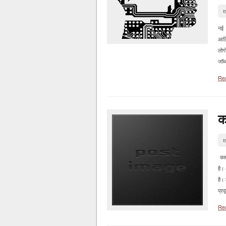
म
नई 
आर्ट
लोग
जॉब्
Re
क
म
काम
है।
है। 
प्रवृ
Re