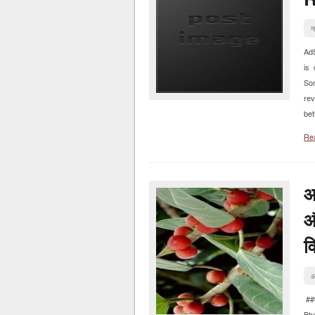
न
Ad
is 
Som
rev
bet
Re
आ
औ
वि
अ
##क
Bha