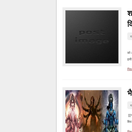
श
क्
म
ब्र
को अ
इसी 
Re
भ
म
[[
शिव
Re