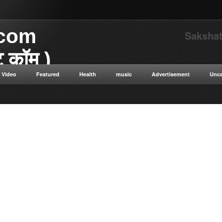
.com
Sakshat
ाट कॉम )
.
Video
Featured
Health
music
Advertisement
Unca
या डॉट कॉम विज्ञान से संबंधित
 विज्ञान सत्य सनातन संस्कृति नई नई
न ओशो विभिन्न धार्मिक गुरुओं के
ुनिक विज्ञान टाइम ट्रैवलिंग कंप्यूटर
ी सेक्स संबंधित रोग एवं उपचार की