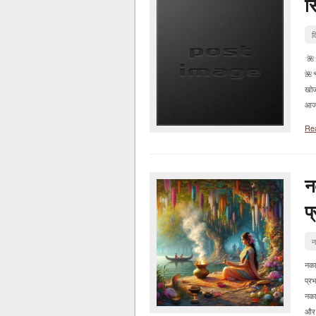
सि
द
🌺
🌺🌹
खोज
आज क
Re
न
प
न
नका
प्रभ
नका
और भ