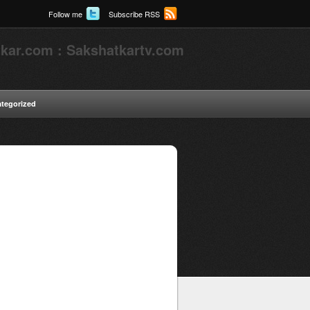
Follow me
Subscribe RSS
kar.com : Sakshatkartv.com
tegorized