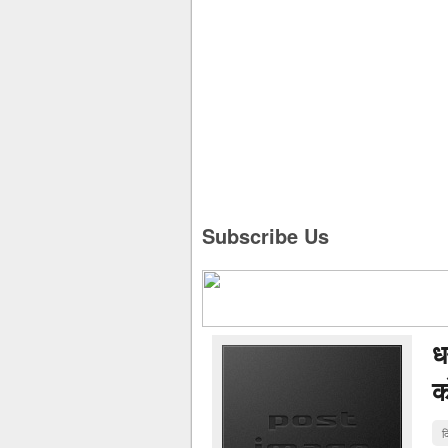
Subscribe Us
ध
क
द