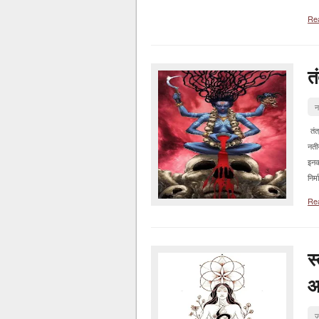
Re
तं
न
तंत्
नती
इनक
निर्
Re
स्
आ
ज