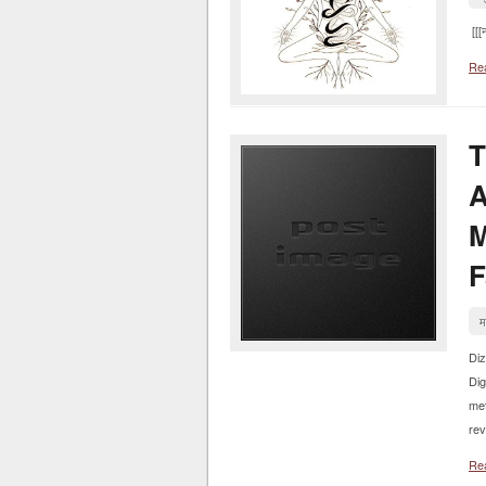
[
Re
T
A
M
F
म
Di
Dig
me
rev
Re