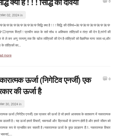
द्धि क्या है ! ! ! सिद्धि की देवियां
0
िसंबर 02, 2024 in
🌺🌹🌺🌹🌺🌹🌺🌹🌺🌹सिद्धि क्या है ! ! ! सिद्धि की देवियां➖🌺🌹🌺🌹🌺🌹🌺🌹🌺🌹
💥प्रणाम मित्रों ! प्राचीन काल के सारे शोध व अविष्कार तांत्रिकों व तंत्र की देन है,तरंगों की
 से ले कर अणु परमाणु तक कि खोज तांत्रिकों की देन है-तांत्रिकों को वैज्ञानिक माना जाता था,और
े तांत्रिकों का...
ad more
कारात्मक ऊर्जा (निगेटिव एनर्जी) एक
0
्रकार की ऊर्जा है
वंबर 30, 2024 in
रात्मक ऊर्जा (निगेटिव एनर्जी) एक प्रकार की ऊर्जा है जो हमारे आसपास के वातावरण में नकारात्मक
ाव डालती है। यह ऊर्जा हमारे विचारों, भावनाओं और क्रियाओं से उत्पन्न होती है और हमारे जीवन को
रात्मक रूप से प्रभावित कर सकती है।नकारात्मक ऊर्जा के कुछ उदाहरण हैं:1. नकारात्मक विचार
ावनाएं,...