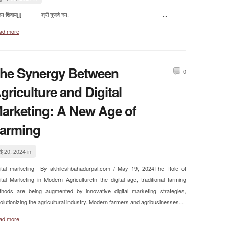
[[नमःशिवाय]]] श्री गुरूवे नम: ...
ad more
he Synergy Between
0
griculture and Digital
arketing: A New Age of
arming
ई 20, 2024 in
zital marketing By akhileshbahadurpal.com / May 19, 2024The Role of
ital Marketing in Modern AgricultureIn the digital age, traditional farming
thods are being augmented by innovative digital marketing strategies,
olutionizing the agricultural industry. Modern farmers and agribusinesses...
ad more