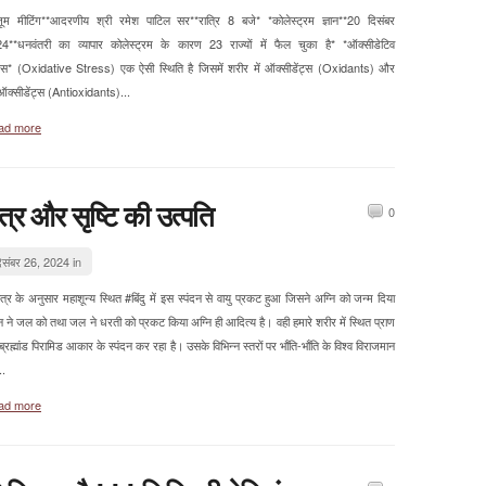
म मीटिंग**आदरणीय श्री रमेश पाटिल सर**रात्रि 8 बजे* *कोलेस्ट्रम ज्ञान**20 दिसंबर
4**धनवंतरी का व्यापार कोलेस्ट्रम के कारण 23 राज्यों में फैल चुका है* *ऑक्सीडेटिव
्रेस* (Oxidative Stress) एक ऐसी स्थिति है जिसमें शरीर में ऑक्सीडेंट्स (Oxidants) और
ीऑक्सीडेंट्स (Antioxidants)...
ad more
ंत्र और सृष्टि की उत्पति
0
िसंबर 26, 2024 in
्र के अनुसार महाशून्य स्थित #बिंदु में इस स्पंदन से वायु प्रकट हुआ जिसने अग्नि को जन्म दिया
नि ने जल को तथा जल ने धरती को प्रकट किया अग्नि ही आदित्य है। वही हमारे शरीर में स्थित प्राण
ब्रह्मांड पिरामिड आकार के स्पंदन कर रहा है। उसके विभिन्न स्तरों पर भाँति-भाँति के विश्व विराजमान
..
ad more