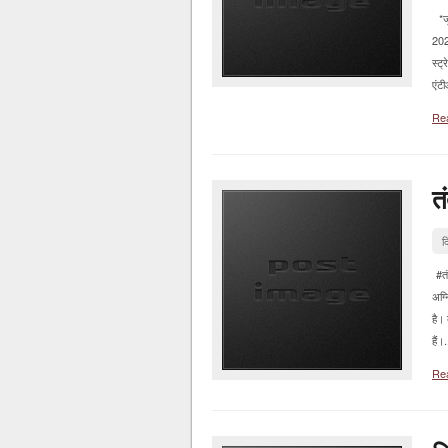
*जू
202
स्ट
एंट
Re
त
द
#तंत
अग्
है। 
हैं।.
Re