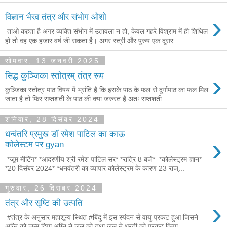
›
विज्ञान भैरव तंत्र और संभोग ओशो
ताओ कहता है अगर व्यक्ति संभोग में उतावला न हो, केवल गहरे विश्राम में ही शिथिल
हो तो वह एक हजार वर्ष जी सकता है। अगर स्त्री और पुरुष एक दूसर...
सोमवार, 13 जनवरी 2025
›
सिद्ध कुञ्जिका स्तोत्रम् तंत्र रूप
कुञ्जिका स्तोत्र पाठ विषय में भ्रांति है कि इसके पाठ के फल से दुर्गापाठ का फल मिल
जाता है तो फिर सप्तशती के पाठ की क्या जरुरत है अतः सप्तशती...
शनिवार, 28 दिसंबर 2024
धन्वंतरि प्रमुख डॉ रमेश पाटिल का काऊ
›
कोलेस्टम पर gyan
*जूम मीटिंग* *आदरणीय श्री रमेश पाटिल सर* *रात्रि 8 बजे* *कोलेस्ट्रम ज्ञान*
*20 दिसंबर 2024* *धनवंतरी का व्यापार कोलेस्ट्रम के कारण 23 राज्...
गुरुवार, 26 दिसंबर 2024
›
तंत्र और सृष्टि की उत्पति
#तंत्र के अनुसार महाशून्य स्थित #बिंदु में इस स्पंदन से वायु प्रकट हुआ जिसने
अग्नि को जन्म दिया अग्नि ने जल को तथा जल ने धरती को प्रकट किया...