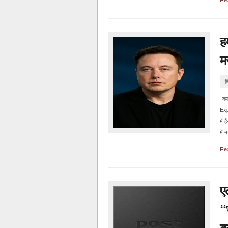
ह
म
द
क्य
Exp
में
में 
Re
ए
“
ब