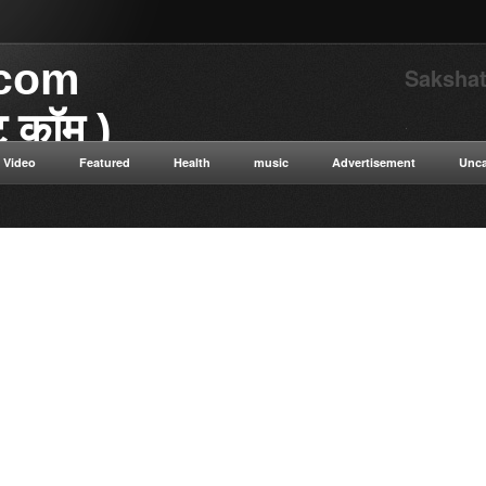
.com
Sakshat
ाट कॉम )
.
Video
Featured
Health
music
Advertisement
Unca
या डॉट कॉम विज्ञान से संबंधित
 विज्ञान सत्य सनातन संस्कृति नई नई
न ओशो विभिन्न धार्मिक गुरुओं के
ुनिक विज्ञान टाइम ट्रैवलिंग कंप्यूटर
ी सेक्स संबंधित रोग एवं उपचार की