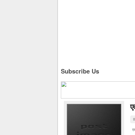
Subscribe Us
ए
द
एक 