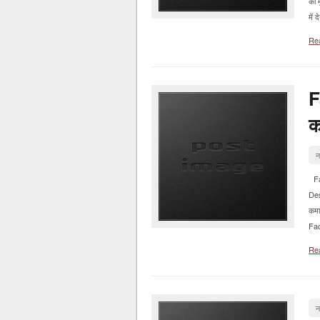
का 
में 
Re
F
क
न
Fa
Des
कमा
Fac
Re
न