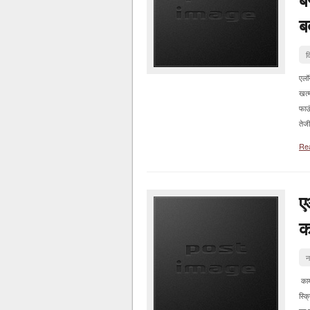
ब
द
एलॉ
खत्
फाउ
तेज
Re
ए
क
न
कार
स्क्