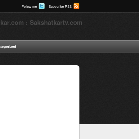
Follow me
Subscribe RSS
kar.com : Sakshatkartv.com
tegorized