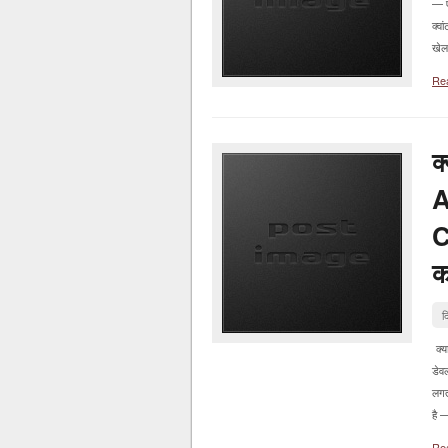
— ए
क्वा
खेल 
Re
क
A
C
क
द
क्य
डेव
लगत
है —
Re