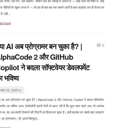
क शरीर, एक मन, एक कहानी। लेकिन जब हम गहराई में उतरते हैं — चाहे ध्यान की शांति में, चाहे
ंटम भौतिकी के सूक्ष्म जगत में — तो एक ही बात बार-बार सामने आती है:सारा ब्रह्मांड एक ही चेतना का
है।वही...
ad more
्या AI अब प्रोग्रामर बन चुका है? |
0
lphaCode 2 और GitHub
opilot ने बदला सॉफ्टवेयर डेवलपमेंट
ा भविष्य
िसंबर 02, 2025 in
ा AI अब प्रोग्रामर बन चुका है? | AlphaCode 2 और GitHub Copilot ने बदला सॉफ्टवेयर
लपमेंट का भविष्य आज टेक्नोलॉजी इतनी तेजी से बदल रही है कि कुछ साल पहले तक जो असंभव
ा था, वह अब हमारी रोजमर्रा की जिंदगी का हिस्सा बन चुका है। इसी बदलाव का सबसे बड़ा उदाहरण
 AI प्रोग्रामर। हाँ, आपने बिल्कुल...
ad more