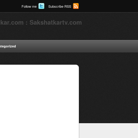
Follow me
Subscribe RSS
kar.com : Sakshatkartv.com
tegorized