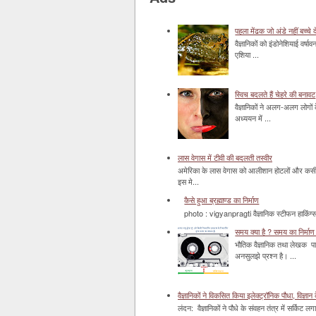
पहला मेंढक जो अंडे नहीं बच्चे द
वैज्ञानिकों को इंडोनेशियाई वर्ष
एशिया ...
स्विच बदलते हैं चेहरे की बनावट
वैज्ञानिकों ने अलग-अलग लोगों 
अध्ययन में ...
लास वेगास में टीवी की बदलती तस्वीर
अमेरिका के लास वेगास को आलीशान होटलों और कसीनो 
इस मे...
कैसे हुआ ब्रह्माण्ड का निर्माण
photo : vigyanpragti वैज्ञानिक स्टीफन हाकिंग्स 
समय क्या है ? समय का निर्माण 
भौतिक वैज्ञानिक तथा लेखक पा
अनसुलझे प्रश्न है। ...
वैज्ञानिकों ने विकसित किया इलेक्ट्रॉनिक पौधा, विज्ञान 
लंदन: वैज्ञानिकों ने पौधे के संवहन तंत्र में सर्किट लग