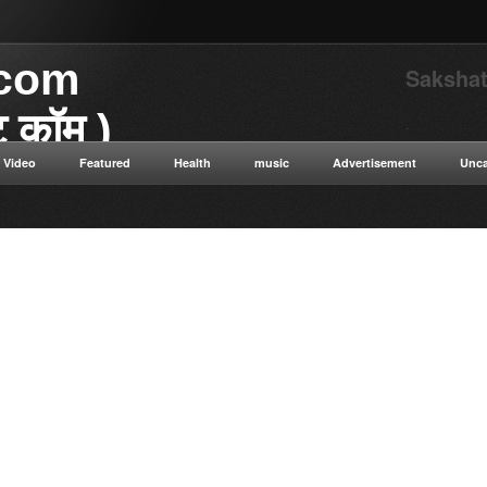
.com
Sakshat
ाट कॉम )
.
Video
Featured
Health
music
Advertisement
Unca
या डॉट कॉम विज्ञान से संबंधित
 विज्ञान सत्य सनातन संस्कृति नई नई
न ओशो विभिन्न धार्मिक गुरुओं के
ुनिक विज्ञान टाइम ट्रैवलिंग कंप्यूटर
ी सेक्स संबंधित रोग एवं उपचार की