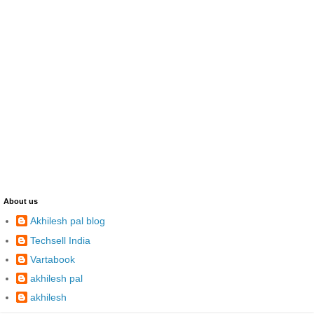
About us
Akhilesh pal blog
Techsell India
Vartabook
akhilesh pal
akhilesh