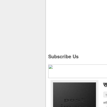
Subscribe Us
स
ज
आर्ट