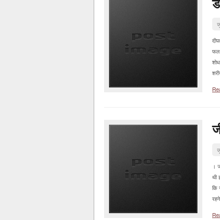
ड
ज
दीप
फल 
शोधक
शरीर
Re
जी
ज
। जर
थी इ
कि 
रहने
Re