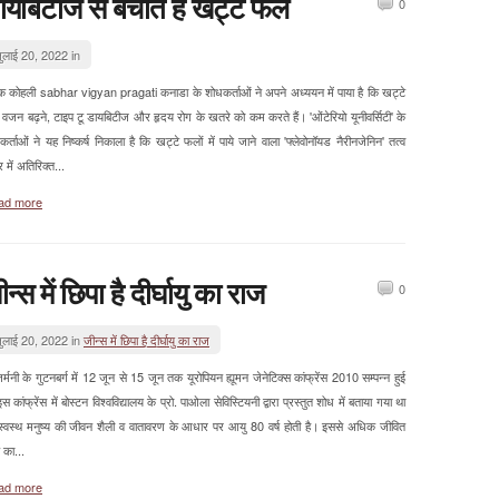
ायबिटीज से बचाते हैं खट्टे फल
0
ुलाई 20, 2022 in
क कोहली sabhar vigyan pragati कनाडा के शोधकर्ताओं ने अपने अध्ययन में पाया है कि खट्टे
वजन बढ़ने, टाइप टू डायबिटीज और हृदय रोग के खतरे को कम करते हैं। 'ओंटेरियो यूनीवर्सिटी' के
र्ताओं ने यह निष्कर्ष निकाला है कि खट्टे फलों में पाये जाने वाला 'फ्लेवोनॉयड नैरीनजेनिन' तत्व
 में अतिरिक्त...
ad more
न्स में छिपा है दीर्घायु का राज
0
ुलाई 20, 2022 in
जीन्स में छिपा है दीर्घायु का राज
्मनी के गुटनबर्ग में 12 जून से 15 जून तक यूरोपियन ह्यूमन जेनेटिक्स कांफ्रेंस 2010 सम्पन्न हुई
स कांफ्रेंस में बोस्टन विश्वविद्यालय के प्रो. पाओला सेविस्टियनी द्वारा प्रस्तुत शोध में बताया गया था
स्वस्थ मनुष्य की जीवन शैली व वातावरण के आधार पर आयु 80 वर्ष होती है। इससे अधिक जीवित
 का...
ad more