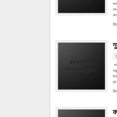
काफ
चांद
और 
Re
ग
ज
अमेर
अद्
केट
पूरी
Re
क