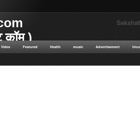
.com
Sakshat
ाट कॉम )
.
Video
Featured
Health
music
Advertisement
Unca
या डॉट कॉम विज्ञान से संबंधित
 विज्ञान सत्य सनातन संस्कृति नई नई
न ओशो विभिन्न धार्मिक गुरुओं के
ुनिक विज्ञान टाइम ट्रैवलिंग कंप्यूटर
ी सेक्स संबंधित रोग एवं उपचार की