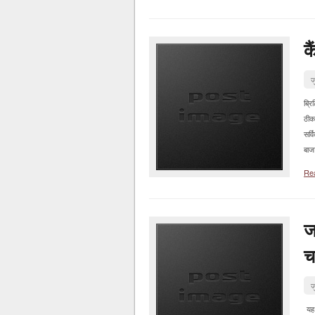
क
ज
ब्रि
ठीक
सर्व
बाजा
Re
ज
च
ज
यह 