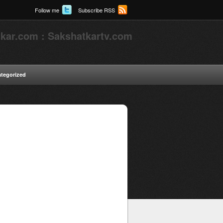
Follow me
Subscribe RSS
kar.com : Sakshatkartv.com
tegorized