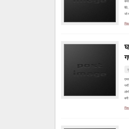
करत
बैठे
जो म
Re
घ
ग
ज
एयरक
गर्
लोग
बनी 
Re