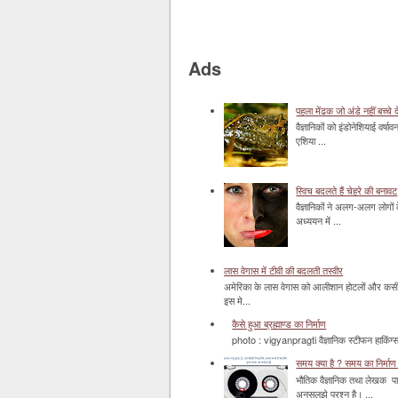
Ads
पहला मेंढक जो अंडे नहीं बच्चे द
वैज्ञानिकों को इंडोनेशियाई वर्ष
एशिया ...
स्विच बदलते हैं चेहरे की बनावट
वैज्ञानिकों ने अलग-अलग लोगों 
अध्ययन में ...
लास वेगास में टीवी की बदलती तस्वीर
अमेरिका के लास वेगास को आलीशान होटलों और कसीनो 
इस मे...
कैसे हुआ ब्रह्माण्ड का निर्माण
photo : vigyanpragti वैज्ञानिक स्टीफन हाकिंग्स 
समय क्या है ? समय का निर्माण 
भौतिक वैज्ञानिक तथा लेखक पा
अनसुलझे प्रश्न है। ...