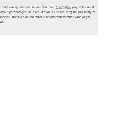
t's really simply common sense. You must
점보카지노
play at the most
ayout percentages, as a result of|as a end result of} the possibility of
roportion. But it is also essential to understand whether your wager
win.