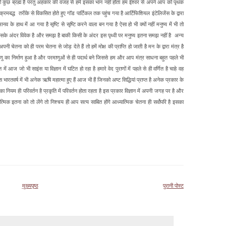
 सभी कुछ ब्रह्म है परंतु अहंकार की वजह से हमें इसका भान नहीं होता हम ईश्वर से अपने आप को पृथक
म क्रमबद्ध तरीके से विकसित होते हुए गॉड पार्टिकल तक पहुंच गया है आर्टिफिशियल इंटेलिजेंस के द्वारा
े हाथ में आ गया है सृष्टि से सृष्टि करने वाला बन गया है ऐसा हो भी क्यों नहीं मनुष्य में भी तो
है जिसके अंदर विवेक है और समझ है बाकी किसी के अंदर इस पृथ्वी पर मनुष्य इतना समझ नहीं है अन्य
ी चेतना को ही परम चेतना से जोड़ देते हैं तो हमें मोक्ष की प्राप्ति हो जाती है मन के द्वारा मंत्र है
से ही परमाणु का निर्माण हुआ है और परमाणुओं से ही पदार्थ बने जिससे हम और आप मंत्र साधना बहुत पहले भी
ज जो भी साइंस या विज्ञान में घटित हो रहा है हमारे वेद पुराणों में पहले से ही वर्णित है चाहे वह
 भारतवर्ष में भी अनेक ऋषि महात्मा हुए हैं आज भी हैं जिनको अष्ट सिद्धियां प्राप्त है अनेक प्रकार के
ति का नियम ही परिवर्तन है प्रकृति में परिवर्तन होता रहता है इस प्रकार विज्ञान में अपनी जगह पर है और
िक इतना को तो लेंगे तो निश्चय ही आप सत्य साबित होंगे आध्यात्मिक चेतना ही सर्वोपरि है इसका
मुख्यपृष्ठ
पुरानी पोस्ट