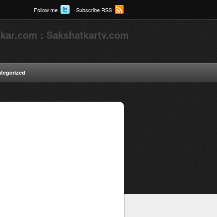
Follow me
Subscribe RSS
kar.com : Sakshatkartv.com
tegorized