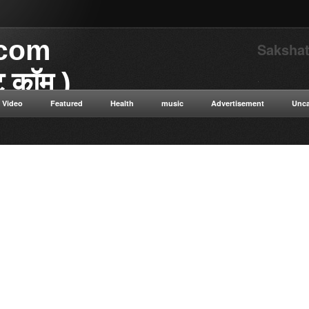
.com
Sakshat
ाट कॉम )
.
Video
Featured
Health
music
Advertisement
Unca
या डॉट कॉम विज्ञान से संबंधित
 विज्ञान सत्य सनातन संस्कृति नई नई
न ओशो विभिन्न धार्मिक गुरुओं के
ुनिक विज्ञान टाइम ट्रैवलिंग कंप्यूटर
ी सेक्स संबंधित रोग एवं उपचार की