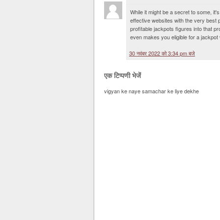
While it might be a secret to some, i
effective websites with the very best p
profitable jackpots figures into that p
even makes you eligible for a jackpot 
30 नवंबर 2022 को 3:34 pm बजे
एक टिप्पणी भेजें
vigyan ke naye samachar ke liye dekhe