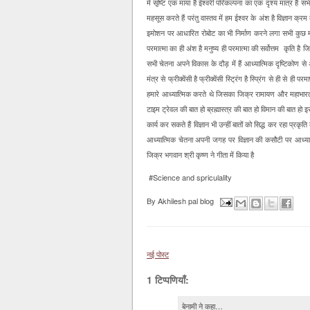
में सृष्टि एक माया है ईश्वरी परिकल्पना का एक दृश्य मात्र है
महसूस करते हैं परंतु वास्तव में हम ईश्वर के अंश है विज्ञान क्र
इमोशन पर आधारित रोबोट का भी निर्माण करने लगा सभी कुछ मानव क
परमात्मा का ही अंश है मनुष्य ही परमात्मा की सर्वोत्तम कृति 
सभी चेतना अपने विकास के दौड़ में हैं आध्यात्मिक दृष्टिकोण से अपन
मंत्र से फ्रीक्वेंसी है फ्रीक्वेंसी स्ट्रिंग है स्प्रिंग से ही 
हमारे आध्यात्मिक करते थे जिसका जिक्र रामायण और महाभारत में आ
टाइम ट्रेवल की बात हो ब्रह्मास्त्र की बात हो विमान की बात हो इस
कार्य कर सकते हैं विज्ञान भी उन्हीं बातों को सिद्ध कर रहा प्रकृ
आध्यात्मिक चेतना अपनी जगह पर विज्ञान की कसौटी पर आध्यात्म
जिक्र भगवान श्री कृष्ण ने गीता में किया है
#Science and spriculality
By
Akhilesh pal blog
नई पोस्ट
1 टिप्पणियाँ:
बेनामी ने कहा…