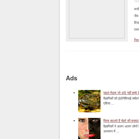
रूसी
जैव
दिय
रास्
Re
Ads
पहला मेंढक जो अंडे नहीं बच्चे द
वैज्ञानिकों को इंडोनेशियाई वर्ष
एशिया ...
स्विच बदलते हैं चेहरे की बनावट
वैज्ञानिकों ने अलग-अलग लोगों 
अध्ययन में ...