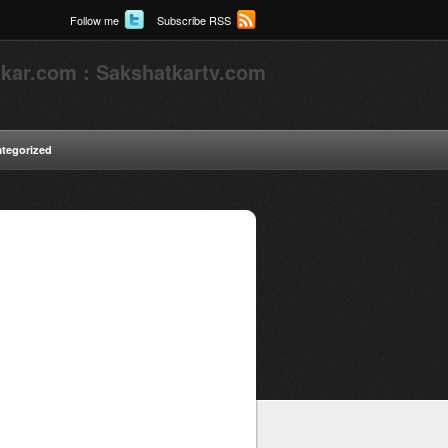
Follow me
Subscribe RSS
kar.com : Sakshatkartv.com
tegorized