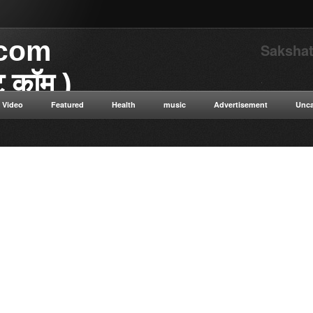
.com
Sakshat
ाट कॉम )
.
Video
Featured
Health
music
Advertisement
Unca
या डॉट कॉम विज्ञान से संबंधित
 विज्ञान सत्य सनातन संस्कृति नई नई
न ओशो विभिन्न धार्मिक गुरुओं के
ुनिक विज्ञान टाइम ट्रैवलिंग कंप्यूटर
ी सेक्स संबंधित रोग एवं उपचार की