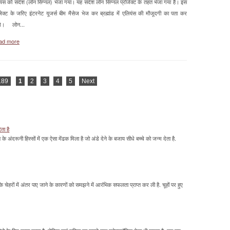
यंस को संदेश (लोन सिग्नल) भेजा गया। यह संदेश लोन सिग्नल प्रोजेक्ट के तहत भेजा गया है। इस
ोजेक्ट के जरिए इंटरनेट यूजर्स बीम मैसेज भेज कर ब्रह्मांड में एलियंस की मौजूदगी का पता कर
ंगे। लोन...
ad more
189
1
2
3
4
5
Next
ेता है
ावन के अंदरूनी हिस्सों में एक ऐसा मेंढक मिला है जो अंडे देने के बजाय सीधे बच्चे को जन्म देता है.
के चेहरों में अंतर पाए जाने के कारणों को समझने में आरंभिक सफलता प्राप्त कर ली है. चूहों पर हुए