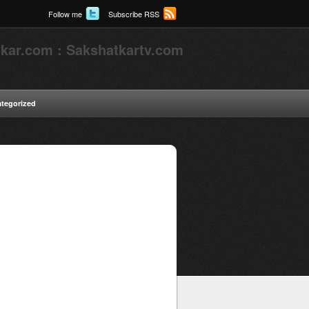
Follow me
Subscribe RSS
kar.com : Sakshatkartv.com
tegorized