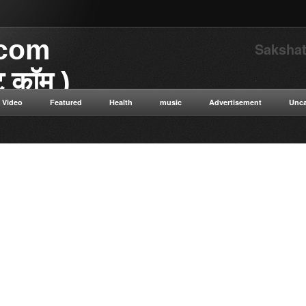
.com
Sakshat
ाट कॉम )
.
Video
Featured
Health
music
Advertisement
Unca
या डॉट कॉम विज्ञान से संबंधित
 विज्ञान सत्य सनातन संस्कृति नई नई
न ओशो विभिन्न धार्मिक गुरुओं के
ुनिक विज्ञान टाइम ट्रैवलिंग कंप्यूटर
ी सेक्स संबंधित रोग एवं उपचार की