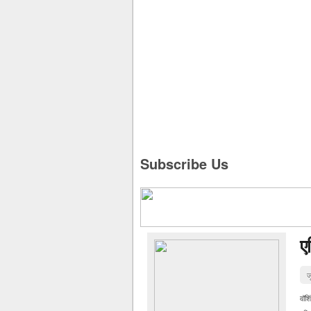
Subscribe Us
ए
ज
वॉश