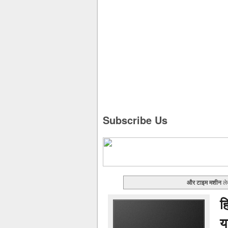
Subscribe Us
और टाइम मशीन
लेब
ह
य