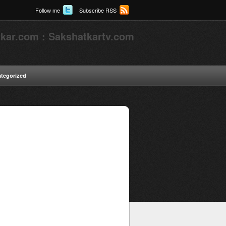
Follow me
Subscribe RSS
kar.com : Sakshatkartv.com
tegorized