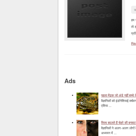
ज
हम स
तो ह
प्रत
Re
Ads
पहला मेंढक जो अंडे नहीं बच्चे द
वैज्ञानिकों को इंडोनेशियाई वर्ष
एशिया ...
स्विच बदलते हैं चेहरे की बनावट
वैज्ञानिकों ने अलग-अलग लोगों 
अध्ययन में ...