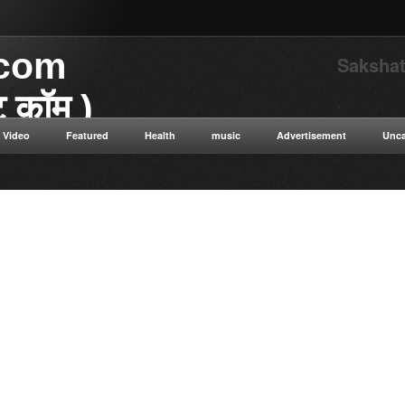
.com
Sakshat
ाट कॉम )
.
Video
Featured
Health
music
Advertisement
Unca
या डॉट कॉम विज्ञान से संबंधित
 विज्ञान सत्य सनातन संस्कृति नई नई
न ओशो विभिन्न धार्मिक गुरुओं के
ुनिक विज्ञान टाइम ट्रैवलिंग कंप्यूटर
ी सेक्स संबंधित रोग एवं उपचार की