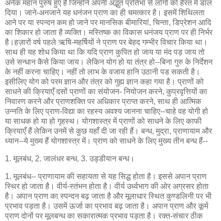
अनेक महान पुरुष हुए हैं जिन्होंने अपनी अद्भुत प्रतिभा से लोगों को हैरत में डाल
दिया। जाने-अनजाने यह धनंजन प्राण का ही चमत्कार है। इसमें शिथिलता
आने पर या स्पन्दन कम हो जाने पर मानसिक बीमारियां, चिन्ता, डिप्रेशन आदि
का शिकार हो जाता है व्यक्ति। मस्तिष्क का विकास धनंजय प्राण पर ही निर्भर
है।हज़ारों वर्ष पहले ऋषि-महर्षियों ने प्राण पर बेहद गम्भीर विचार किया था।
साथ ही यह शोध किया था कि यदि प्राण कुपित हो जाय या मंद पड़ जाय तो
उसे सन्धान कैसे किया जाय। लेकिन योग हो या तंत्र हो--बिना गुरु के निर्देशन
के नहीं करना चाहिए। नहीं तो लाभ के वजाय हानि उठानी पड सकती है।
इसीलिए योग को परम ज्ञान और तंत्र को गुह्य ज्ञान कहा गया है। प्राणों को
साधने की क्रियाएँ दसों प्राणों का संयोजन- नियोजन करने, कुप्रवृत्तियों का
निवारण करने और प्राणशक्ति पर अधिकार प्राप्त करने, साथ ही आत्मिक
उन्नति के लिए प्राण-विद्या का रहस्य अवश्य जानना चाहिए--चाहे वह योगी हो
या साधक हो या हो गृहस्थ। योगशास्त्र में प्राणों को साधने के लिए काफी
क्रियाएँ हैं लेकिन उनमें से कुछ यहाँ दी जा रही हैं। बन्ध, मुद्रा, प्राणायाम और
ध्यान--ये मुख्य हैं योगशास्त्र में। प्राण को साधने के लिए मुख्य तीन बन्ध हैं--
1. मूलबंध, 2. जालंधर बन्ध, 3. उड्डीयान बन्ध।
1. मूलबंध-- प्राणायाम की सहायता से यह सिद्ध होता है। इससे अपान प्राण
स्थिर हो जाता है। वीर्य-स्तंभन होता है। वीर्य उर्ध्वभाग की ओर अग्रसर होता
है। अपान प्राण का स्पन्दन बढ़ जाता है और मूलाधार स्थित कुण्डलिनी पर भी
प्रभाव पड़ता है। उसमें ऊर्जा का प्रभाव बढ़ जाता है। अपान प्राण और कूर्म
प्राण दोनों पर मूलबन्ध का सकारात्मक प्रभाव पड़ता है। रक्त-संचार ठीक