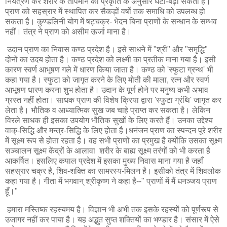
नियंत्रण कर शरीर के तापमान को प्रकृति के अनुसार घटा-बढ़ा सकता है।
प्राण को सहस्रार में स्थापित कर सैकड़ों वर्षो तक समाधि को उपलब्ध हो
सकता है। कुण्डलिनी योग में षट्चक्र- भेदन बिना प्राणों के सन्धान के सम्भव
नहीं। तंत्र ने प्राण को असीम ऊर्जा माना है।
उदान प्राण का निवास कण्ठ प्रदेश है। इसे साधने में "श्री" और "समृद्धि"
दोनों का उदय होता है। कण्ठ प्रदेश को लक्ष्मी का प्रतीक माना गया है। इसी
कारण स्वर्ण आभूषण गले में धारण किया जाता है। कण्ठ को 'स्फुटा ग्रन्थ' भी
कहा गया है। स्फुटा को जागृत करने के लिए मोती की माला, रत्न और स्वर्ण
आभूषण धारण करना शुभ होता है। उदान के पूर्ण होने पर मनुष्य कभी अभाव
ग्रस्त नहीं होता। साधक प्राण की विशेष क्रिया द्वारा 'स्फुटा ग्रंथि' जागृत कर
लेता है। भौतिक व आध्यात्मिक सुख जब चाहे प्राप्त कर सकता है। लेकिन
विरले साधक ही इसका उपयोग भौतिक सुखों के लिए करते हैं। उनका उद्देश्य
वाक्-सिद्धि और मन्त्र-सिद्धि के लिए होता है।धनंजन प्राण का स्पन्दन पूरे शरीर
में सूक्ष्म रूप से होता रहता है। वह सभी प्राणों का प्रमुख है क्योंकि उसका सूक्ष्म
सञ्चालन सूक्ष्म केंद्रों के आलावा शरीर के बाह्य सूक्ष्म तरंगों को भी करता है
आकर्षित। इसलिए कपाल प्रदेश में इसका मुख्य निवास माना गया है जहाँ
सहस्रार चक्र है, शिव-शक्ति का सामरस्य-मिलन है। इसीको तंत्र में शिवलोक
कहा गया है। गीता में भगवान् श्रीकृष्ण ने कहा है--" प्राणों में मैं धनञ्जय प्राण
हूँ।"
हमारा मस्तिष्क रहस्यमय है। विज्ञान भी अभी तक इसके रहस्यों को पूर्णरूप से
उजागर नहीं कर पाया है। यह अद्भुत सुप्त शक्तियों का भण्डार है। संसार में ऐसे