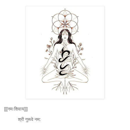
[[[नमःशिवाय]]]
श्री गुरूवे नम: