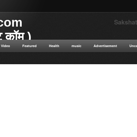
.com
Sakshat
ाट कॉम )
.
Video
Featured
Health
music
Advertisement
Unca
या डॉट कॉम विज्ञान से संबंधित
 विज्ञान सत्य सनातन संस्कृति नई नई
न ओशो विभिन्न धार्मिक गुरुओं के
ुनिक विज्ञान टाइम ट्रैवलिंग कंप्यूटर
ी सेक्स संबंधित रोग एवं उपचार की