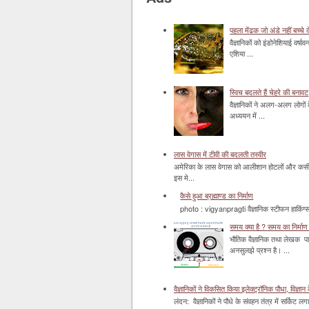
पहला मेंढक जो अंडे नहीं बच्चे द
वैज्ञानिकों को इंडोनेशियाई वर्ष
एशिया ...
स्विच बदलते हैं चेहरे की बनावट
वैज्ञानिकों ने अलग-अलग लोगों 
अध्ययन में ...
लास वेगास में टीवी की बदलती तस्वीर
अमेरिका के लास वेगास को आलीशान होटलों और कसीनो 
इस मे...
कैसे हुआ ब्रह्माण्ड का निर्माण
photo : vigyanpragti वैज्ञानिक स्टीफन हाकिंग्स 
समय क्या है ? समय का निर्माण 
भौतिक वैज्ञानिक तथा लेखक पा
अनसुलझे प्रश्न है। ...
वैज्ञानिकों ने विकसित किया इलेक्ट्रॉनिक पौधा, विज्ञान 
लंदन: वैज्ञानिकों ने पौधे के संवहन तंत्र में सर्किट लग