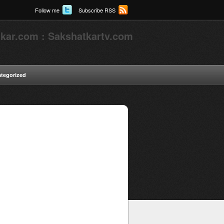
Follow me
Subscribe RSS
kar.com : Sakshatkartv.com
tegorized