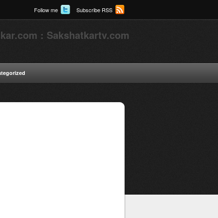
Follow me
Subscribe RSS
kar.com : Sakshatkartv.com
tegorized