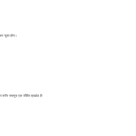
र चुका होगा।
शरीर सचमुच एक जीवित ब्रह्मांड है!