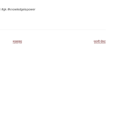
fi #gk #knowledgeispower
मुख्यपृष्ठ
पुरानी पोस्ट