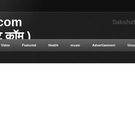
.com
Sakshat
ाट कॉम )
.
Video
Featured
Health
music
Advertisement
Unca
या डॉट कॉम विज्ञान से संबंधित
 विज्ञान सत्य सनातन संस्कृति नई नई
न ओशो विभिन्न धार्मिक गुरुओं के
ुनिक विज्ञान टाइम ट्रैवलिंग कंप्यूटर
ी सेक्स संबंधित रोग एवं उपचार की