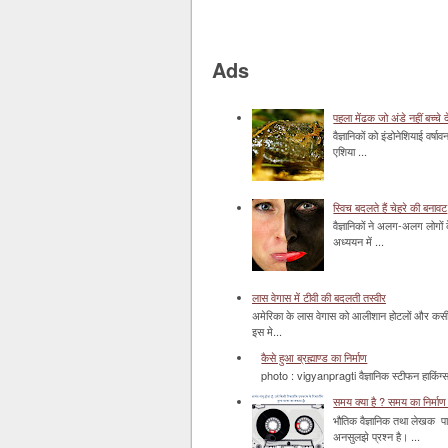
Ads
पहला मेंढक जो अंडे नहीं बच्चे द
वैज्ञानिकों को इंडोनेशियाई वर्ष
एशिया ...
स्विच बदलते हैं चेहरे की बनावट
वैज्ञानिकों ने अलग-अलग लोगों 
अध्ययन में ...
लास वेगास में टीवी की बदलती तस्वीर
अमेरिका के लास वेगास को आलीशान होटलों और कसीनो 
इस मे...
कैसे हुआ ब्रह्माण्ड का निर्माण
photo : vigyanpragti वैज्ञानिक स्टीफन हाकिंग्स 
समय क्या है ? समय का निर्माण 
भौतिक वैज्ञानिक तथा लेखक पा
अनसुलझे प्रश्न है। ...