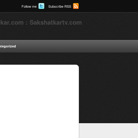
Follow me
Subscribe RSS
kar.com : Sakshatkartv.com
tegorized