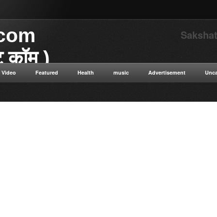
.com
Sakshat
ाट कॉम )
.
Video
Featured
Health
music
Advertisement
Unca
या डॉट कॉम विज्ञान से संबंधित
 विज्ञान सत्य सनातन संस्कृति नई नई
न ओशो विभिन्न धार्मिक गुरुओं के
ुनिक विज्ञान टाइम ट्रैवलिंग कंप्यूटर
ी सेक्स संबंधित रोग एवं उपचार की