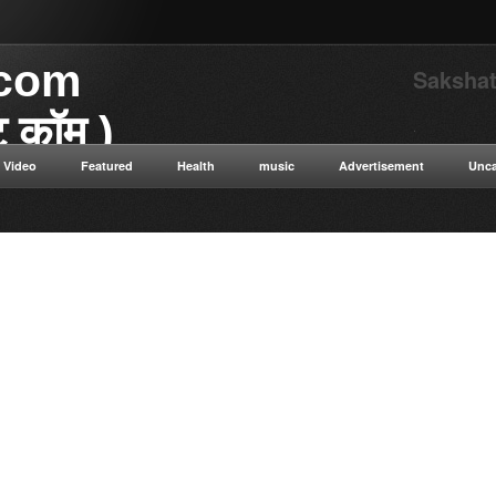
.com
Sakshat
ाट कॉम )
.
Video
Featured
Health
music
Advertisement
Unca
या डॉट कॉम विज्ञान से संबंधित
 विज्ञान सत्य सनातन संस्कृति नई नई
न ओशो विभिन्न धार्मिक गुरुओं के
ुनिक विज्ञान टाइम ट्रैवलिंग कंप्यूटर
ी सेक्स संबंधित रोग एवं उपचार की