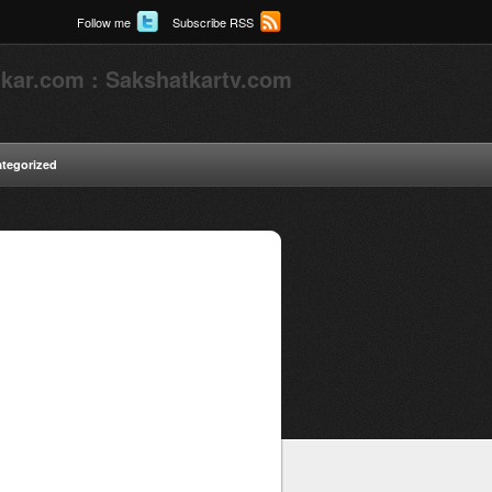
Follow me
Subscribe RSS
kar.com : Sakshatkartv.com
tegorized