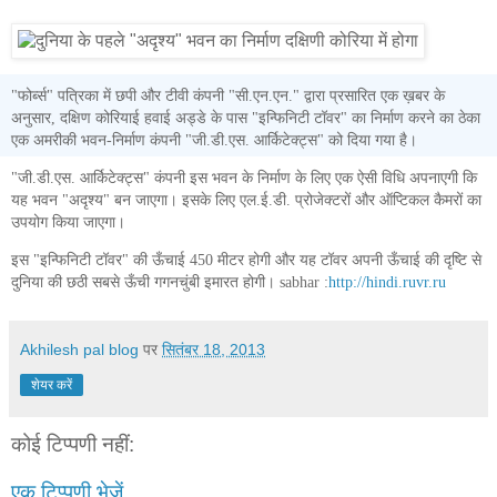
"फोर्ब्स" पत्रिका में छपी और टीवी कंपनी "सी.एन.एन." द्वारा प्रसारित एक ख़बर के
अनुसार, दक्षिण कोरियाई हवाई अड्डे के पास "इन्फिनिटी टॉवर" का निर्माण करने का ठेका
एक अमरीकी भवन-निर्माण कंपनी "जी.डी.एस. आर्किटेक्ट्स" को दिया गया है।
"जी.डी.एस. आर्किटेक्ट्स" कंपनी इस भवन के निर्माण के लिए एक ऐसी विधि अपनाएगी कि
यह भवन "अदृश्य" बन जाएगा। इसके लिए एल.ई.डी. प्रोजेक्टरों और ऑप्टिकल कैमरों का
उपयोग किया जाएगा।
इस "इन्फिनिटी टॉवर" की ऊँचाई 450 मीटर होगी और यह टॉवर अपनी ऊँचाई की दृष्टि से
दुनिया की छठी सबसे ऊँची गगनचुंबी इमारत होगी। sabhar :
http://hindi.ruvr.ru
Akhilesh pal blog
पर
सितंबर 18, 2013
शेयर करें
कोई टिप्पणी नहीं:
एक टिप्पणी भेजें