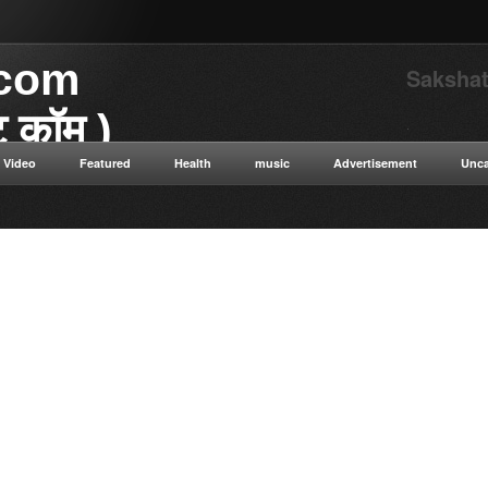
.com
Sakshat
ाट कॉम )
.
Video
Featured
Health
music
Advertisement
Unca
या डॉट कॉम विज्ञान से संबंधित
 विज्ञान सत्य सनातन संस्कृति नई नई
न ओशो विभिन्न धार्मिक गुरुओं के
ुनिक विज्ञान टाइम ट्रैवलिंग कंप्यूटर
ी सेक्स संबंधित रोग एवं उपचार की