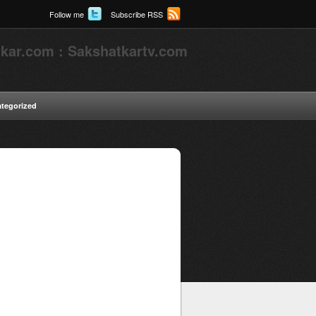
Follow me
Subscribe RSS
kar.com : Sakshatkartv.com
tegorized