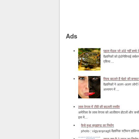
Ads
पहला मेंढक जो अंडे नहीं बच्चे द
वैज्ञानिकों को इंडोनेशियाई वर्ष
एशिया ...
स्विच बदलते हैं चेहरे की बनावट
वैज्ञानिकों ने अलग-अलग लोगों 
अध्ययन में ...
लास वेगास में टीवी की बदलती तस्वीर
अमेरिका के लास वेगास को आलीशान होटलों और कसीनो 
इस मे...
कैसे हुआ ब्रह्माण्ड का निर्माण
photo : vigyanpragti वैज्ञानिक स्टीफन हाकिंग्स 
समय क्या है ? समय का निर्माण 