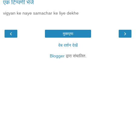
एक टिप्पणी भेजें
vigyan ke naye samachar ke liye dekhe
‹
›
मुख्यपृष्ठ
वेब वर्शन देखें
Blogger
द्वारा संचालित.