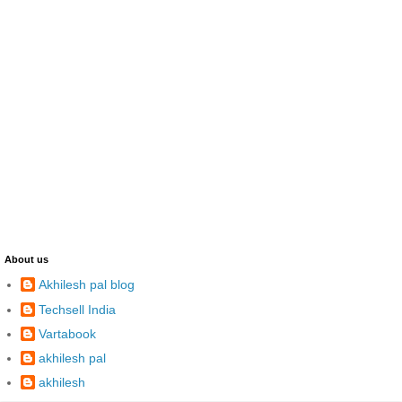
About us
Akhilesh pal blog
Techsell India
Vartabook
akhilesh pal
akhilesh