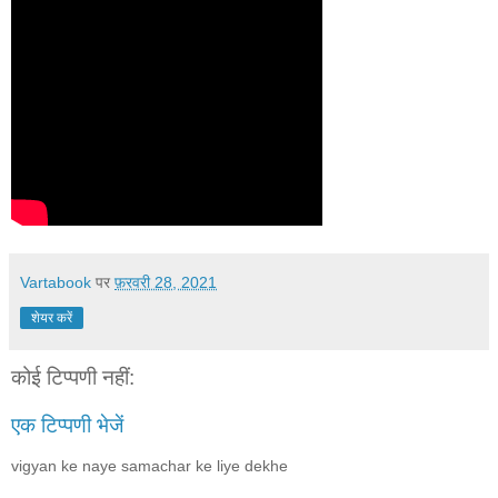
Vartabook
पर
फ़रवरी 28, 2021
शेयर करें
कोई टिप्पणी नहीं:
एक टिप्पणी भेजें
vigyan ke naye samachar ke liye dekhe