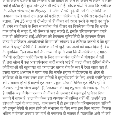
सीख सकते हैं.रिसर्च का निष्कर्ष है कि केवल टी-सेल ही कैंसर से लड़ने में सक्षम
नहीं हैं बल्कि ऐसे कुछ और एजेंट भी शरीर में हैं. शोधकर्ताओं ने पाया कि तृतीयक
लिम्फॉइड संरचनाएं या टीएलएस, बी-सेल से भरी हुई थीं, जो भी एंटीबॉडी का
उत्पादन करने वाली एक तरह की प्रतिरक्षा कोशिकाएं हैं. प्रोफेसर फ्रीडमैन ने
बताया, "हम 15 साल से टी-सेल से ही कैंसर को खत्म करने के आदी बन चुके
हैं. हमने यह देखने के लिए सारकोमा जैसे कैंसर का विश्लेषण किया कि उनके
पास कौन से समूह हैं. जो कैंसर से लड़ सकते हैं. इसके परिणामस्वरूप हमारे
पास बी-कोशिकाएं आईं.अमेरिका की टेक्सास यूनिवर्सिटी के एंडरसन कैंसर
सेंटर में सर्जिकल ऑन्कोलॉजी विभाग की डॉक्टर बेथ हेल्मिंक कहती हैं कि इस
खोज ने इम्यूनोथेरेपी में बी-कोशिकाओं से जुड़ी धारणाओं को बदल दिया है. बेथ
के मुताबिक, "इन अध्ययनों के माध्यम से हमने पाया कि बी-कोशिकाएं ट्यूमर-
विरोधी प्रतिरक्षा प्रतिक्रिया के लिए एक सार्थक तरीके से योगदान दे रही
हैं."इस खोज में कई आश्चर्यजनक बातें सामने आई हैं. पहले कैंसर रोगियों में बी-
कोशिकाओं की बहुतायत को ज्यादातर खराब रोग के रूप में देखा जाता रहा है.
इसके उलट अध्ययन में पाया गया कि उनके ट्यूमर में टीएलएस के अंदर बी-
कोशिकाओं के उच्च स्तर वाले रोगियों में इम्यूनोथेरेपी के लिए अच्छी प्रतिक्रिया
की संभावना होती हैं.बार्ट्स एंड लंदन स्कूल ऑफ मेडिसिन एंड डेंटिस्ट्री में
लेक्चरर लुईसा जेम्स कहती हैं, "अध्ययन की यह श्रृंखला रोमांचक इसलिए भी
है क्योंकि यह विभिन्न प्रकार के कैंसर के उपचार में महत्वपूर्ण भूमिका निभा
सकने में सक्षम है. हालांकि जेम्स इस अध्ययन में शामिल नहीं थीं, उन्होंने इस
शोध को पढ़ने के बाद कहा, "कम समय में ही इस शोध के परिणामस्वरूप रोगियों
को इम्यूनोथेरेपी से लाभ होने की संभावना के लिए नया टूल मिल जाएगा. जिससे
भविष्य में बेहतर उपचार का मार्ग भी प्रशस्त हो सकता है."हालांकि अभी भी कई