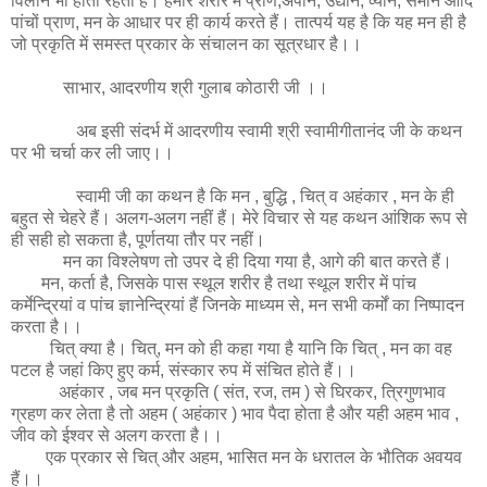
विलीन भी होता रहता है। हमारे शरीर में प्राण,अपान, उद्यान, व्यान, समान आदि
पांचों प्राण, मन के आधार पर ही कार्य करते हैं। तात्पर्य यह है कि यह मन ही है
जो प्रकृति में समस्त प्रकार के संचालन का सूत्रधार है।।
साभार, आदरणीय श्री गुलाब कोठारी जी ।।
अब इसी संदर्भ में आदरणीय स्वामी श्री स्वामीगीतानंद जी के कथन
पर भी चर्चा कर ली जाए।।
स्वामी जी का कथन है कि मन , बुद्धि , चित् व अहंकार , मन के ही
बहुत से चेहरे हैं। अलग-अलग नहीं हैं। मेरे विचार से यह कथन आंशिक रूप से
ही सही हो सकता है, पूर्णतया तौर पर नहीं।
मन का विश्लेषण तो उपर दे ही दिया गया है, आगे की बात करते हैं।
मन, कर्ता है, जिसके पास स्थूल शरीर है तथा स्थूल शरीर में पांच
कर्मेन्द्रियां व पांच ज्ञानेन्द्रियां हैं जिनके माध्यम से, मन सभी कर्मों का निष्पादन
करता है।।
चित् क्या है। चित्, मन को ही कहा गया है यानि कि चित् , मन का वह
पटल है जहां किए हुए कर्म, संस्कार रुप में संचित होते हैं।।
अहंकार , जब मन प्रकृति ( संत, रज, तम ) से घिरकर, त्रिगुणभाव
ग्रहण कर लेता है तो अहम ( अहंकार ) भाव पैदा होता है और यही अहम भाव ,
जीव को ईश्वर से अलग करता है।।
एक प्रकार से चित् और अहम, भासित मन के धरातल के भौतिक अवयव
हैं।।