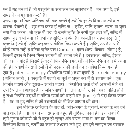
-------
मन !! यह मन ही है जो प्रकृति के संचालन का सूत्रधार है। मन क्या है, इसे
समझने का प्रयास करते हैं।
प्रथम हम भौतिक अस्तित्व की बात करते हैं क्योंकि इसके बिना मन की बात
करना, बेमानी है। शुरुआत करते हैं सृष्टि से। सृष्टि, यानि सृजन, रचना या कुछ
नया पैदा करना, जो कुछ भी पैदा हो उसमें सृष्टि के सभी मूल तत्व रहें, सृष्टि में
साथ जुड़ाव भी बना रहे तभी वह सृष्टि का अंग है। आमतौर पर हम प्रकृति (
ब्रह्मांड ) को ही सृष्टि कहकर संबोधित किया करते हैं। सृष्टि, अपने आप में
कोई रचना नहीं है बल्कि सृष्टि एक Domain ( ज्ञान क्षेत्र, विचार- सीमा ) है,
जिसमें ईश्वर ने भिन्न-भिन्न अवयवों की रचना की है। दरअसल, सृष्टि, ईश्वर
की एक जागीर है जिसमें ईश्वर ने भिन्न-भिन्न पदार्थों की भिन्न-भिन्न रूप में रचना
की है। पदार्थ के सभी रुपों में दो प्रकार की उर्जा का समावेश किया गया है।
एक है potential energy (स्थितिज उर्जा ) तथा दूसरी है , kinetic energy
( गतिज ऊर्जा )। प्रकृति में पदार्थ के मूर्त्त व अमूर्त रुप में दो आयाम बने। एक--
निर्जीव पदार्थ और दूसरा-- सजीव पदार्थ। स्थितिज उर्जा दोनों आयामों में है जो
उपस्थिति का आधार है।सजीव पदार्थों में गतिज ऊर्जा, उनके अंदर निहित होती
है तथा निर्जीव पदार्थों में गतिज ऊर्जा को बाहरी बल (force) से पैदा किया जाता
है। यह तो हुई सृष्टि में की रचनाओं के भौतिक आयाम की बात।
इस भौतिक अस्तित्व के बाद ही, जीव-जगत के प्राणी, मानव के मन की
बात आती है। मानव मन को समझना बहुत ही मुश्किल काम है। इस संदर्भ में
श्री गुलाब कोठारी जी ने बहुत ही सुन्दर और सरल भाषा में, मन का विशद
विष्लेषण किया है, उन्हीं का साभार उध्दरण लेते हुए, हम इसे समझने का प्रयास