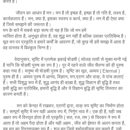
करते हैं।
जीवन का आधार है मन। मन है तो इच्छा है, इच्छा है तो गति है, लक्ष्य है,
कार्यकलाप हैं। मन, क्या है, इसका स्वरुप व कार्य, क्या हैं। मन में ही ऐसा क्या
है जिसे समझने की जरूरत है।
मन के बारे में सबसे बड़ा सत्य तो यह है कि जो मन हमें
भासित होता है, अनुभूत होता है, वह शुद्ध मन नहीं है बल्कि उसका प्रतिबिम्ब है।
मूल मन पर प्रकृति व हमारे कर्मों के आवरण हैं, जो कुछ भी हमें समझ में आता है
वह वास्तव में बिल्कुल भिन्न है।
वेदानुसार, सृष्टि में प्रत्येक इकाई षोडषी ( सोलह तत्वों से युक्त मानी गई
है यानि कि षोडषी पुरुष का रुप है )। पुर में रहने वाले जीव चैतन्य को ही पुरुष
कहा गया है। मनुष्य भी षोडषी पुरुष है। सृष्टि का मूल, अव्यय ( Eternal )
पुरुष ही है। अव्यय पुरुष में आनंद, विज्ञान, मन,प्राण और वाक्, ये पांच कलाएं
हैं। सभी विशुद्ध रूप में हैं, शुद्ध आनंद ही ब्रह्म है, शुद्ध विज्ञान ही बुद्धि है तथा
इसी बुद्धि का प्रतिबिंब, हमारी बुद्धि है और ये विज्ञान बुद्धि ही सृष्टि विस्तार का
कारण बनती है।
मन को केन्द्र में रखकर, प्राणों द्वारा, वाक् रुप सृष्टि का निर्माण होता
है। सम्पूर्ण सृष्टि में मन यही अव्यय रुप में, निर्गुण भाव में। एक ही है, यही जब
अक्षर रुप में विस्तृत होता है तो प्रकृति ( सत, रज, तम ) से घिरकर ने रुप में
आता है तो अहम पैदा होता है और यही अहम , जीव को ईश्वर से अलग करता है,
यह मन का त्रिगुणयुक्त रुप है। शुद्ध मन जिसे शवोवसीयस मन कहते हैं, उसे